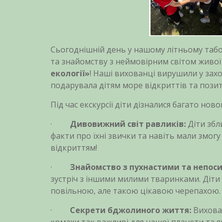
Сьогоднішній день у нашому літньому табо
та знайомству з неймовірним світом живо
екології»
! Наші вихованці вирушили у зах
подарувала дітям море відкриттів та пози
Під час екскурсії діти дізналися багато ново
·
Дивовижний світ равликів:
Діти збл
факти про їхні звички та навіть мали змогу
відкриттям!
·
Знайомство з пухнастими та непо
зустріч з іншими милими тваринками. Діт
повільною, але такою цікавою черепахою.
·
Секрети бджолиного життя:
Вихован