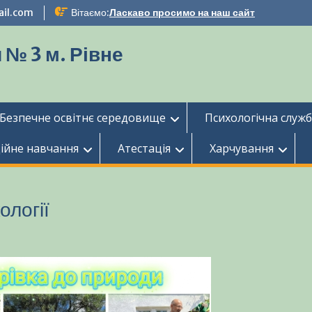
ail.com
Вітаємо:
Ласкаво просимо на наш сайт
 № 3 м. Рівне
Безпечне освітнє середовище
Психологічна служ
ійне навчання
Атестація
Харчування
ології