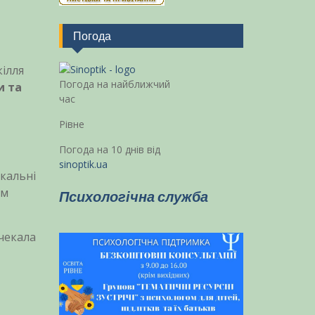
Погода
кілля
Погода на найближчий
и та
час
Рівне
Погода на 10 днів від
sinoptik.ua
ікальні
ім
Психологічна служба
 чекала