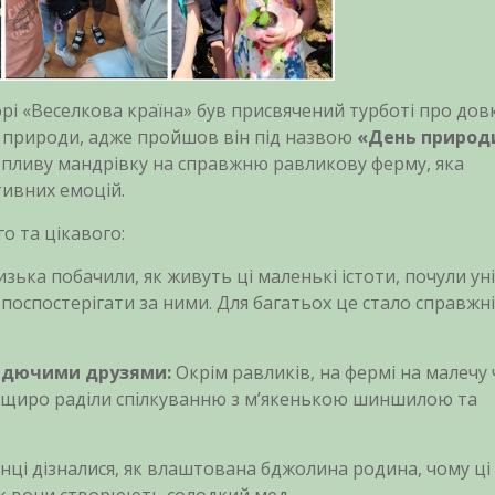
рі «Веселкова країна» був присвячений турботі про дов
ї природи, адже пройшов він під назвою
«День природ
опливу мандрівку на справжню равликову ферму, яка
тивних емоцій.
го та цікавого:
изька побачили, як живуть ці маленькі істоти, почули ун
 поспостерігати за ними. Для багатьох це стало справжн
сидючими друзями:
Окрім равликів, на фермі на малечу
и щиро раділи спілкуванню з м’якенькою шиншилою та
ці дізналися, як влаштована бджолина родина, чому ці