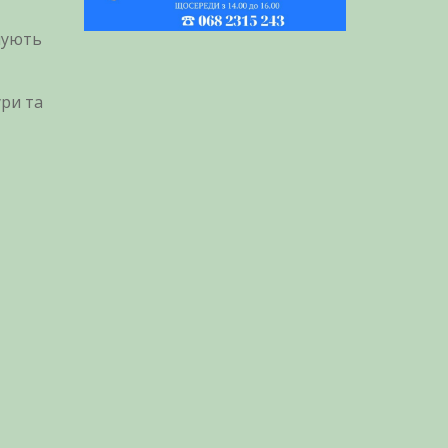
чують
ури та