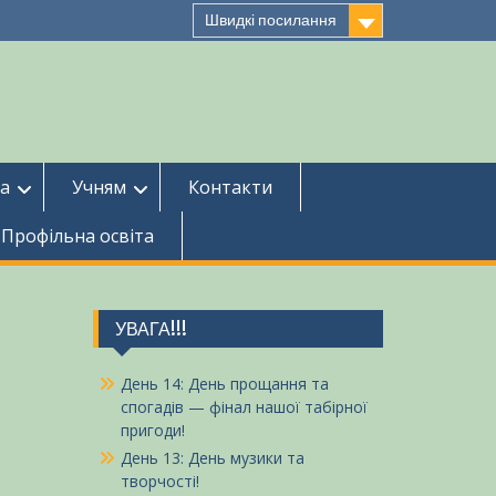
Швидкі посилання
ба
Учням
Контакти
Профільна освіта
УВАГА!!!
День 14: День прощання та
спогадів — фінал нашої табірної
пригоди!
День 13: День музики та
творчості!