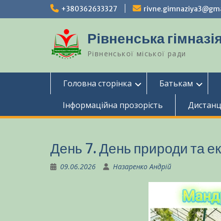
Перейти
+380362633327
rivne.gimnaziya3@gm
до
вмісту
Рівненська гімназія
Рівненської міської ради
Головна сторінка
Батькам
Інформаційна прозорість
Дистанц
День 7. День природи та ек
09.06.2026
Назаренко Андрій