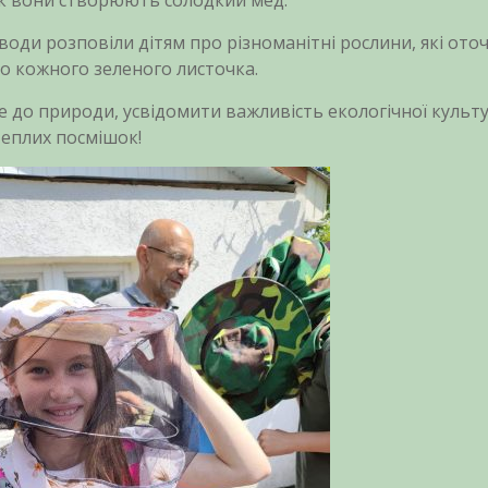
як вони створюють солодкий мед.
води розповіли дітям про різноманітні рослини, які ото
до кожного зеленого листочка.
е до природи, усвідомити важливість екологічної культ
 теплих посмішок!