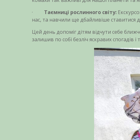
комахи так важливі для нашої планети та 
·
Таємниці рослинного світу:
Екскурсо
нас, та навчили ще дбайливіше ставитися 
Цей день допоміг дітям відчути себе ближч
залишив по собі безліч яскравих спогадів і