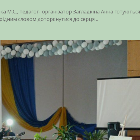
ка М.С., педагог- організатор Загладкіна Анна готуються
у рідним словом доторкнутися до серця…