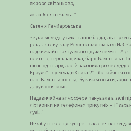
як зоря світанкова,
як любов і печаль…”
Євгенія Гембаровська
Звуки мелодії у виконанні барда, авторки 
року актову залу Рівненської гімназії №3. 
надзвичайно актуально і дуже щемно. А роз
поетеса, перекладачка, бард Валентина Лю
пісні під гітару, але й захопила розповідд
Брауля.”Переклади.Книга 2″, “Як зайченя с
пані Валентиною здобувачам освіти, адже н
дарування книг.
Надзвичайна атмосфера панувала в залі під
ліхтарики на телефонах присутніх – і ” захв
лузі…”
Незабутньою ця зустріч стала не тільки для
яка побувала в стінах рідного закладу.