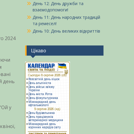
День 12: День дружби та
взаємодопомоги!
День 11: День народних традицій
та ремесел!
День 10: День великих відкриттів
го 2024
Цікаво
уючи
м
овані
й день
“Ой у
квіної,