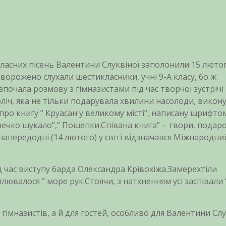
власних пісень Валентини Слуквіної заполонили 15 люто
Заворожено слухали шестикласники, учні 9-А класу, бо ж
почала розмову з гімназистами під час творчої зустрічі
ліч, яка не тільки подарувала хвилини насолоди, викон
ю про книгу ” Круасан у великому місті”, написану шрифто
онечко шукало”,” Пошепки.Співана книга” – твори, подар
апередодні (14 лютого) у світі відзначався Міжнародни
 час виступу барда Олександра Крівохіжа.Замерехтіли
илювалося ” море рук.Стоячи, з натхненням усі заспівали 
 гімназистів, а й для гостей, особливо для Валентини Слу