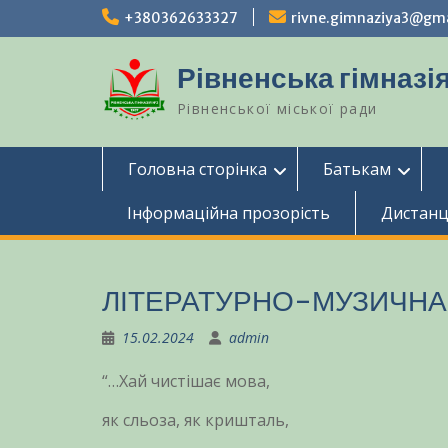
Перейти
+380362633327
rivne.gimnaziya3@gm
до
вмісту
Рівненська гімназія
Рівненської міської ради
Головна сторінка
Батькам
Інформаційна прозорість
Дистанц
ЛІТЕРАТУРНО-МУЗИЧНА 
15.02.2024
admin
“…Хай чистішає мова,
як сльоза, як кришталь,