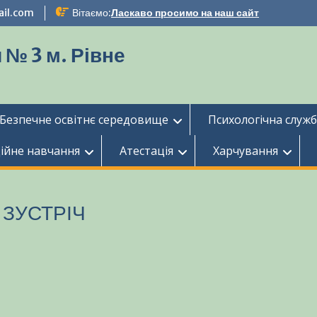
ail.com
Вітаємо:
Ласкаво просимо на наш сайт
 № 3 м. Рівне
Безпечне освітнє середовище
Психологічна служ
ійне навчання
Атестація
Харчування
ЗУСТРІЧ