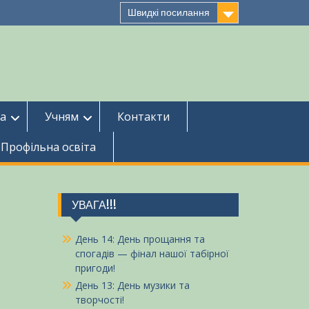
Швидкі посилання
ба
Учням
Контакти
Профільна освіта
УВАГА!!!
День 14: День прощання та
спогадів — фінал нашої табірної
пригоди!
День 13: День музики та
творчості!