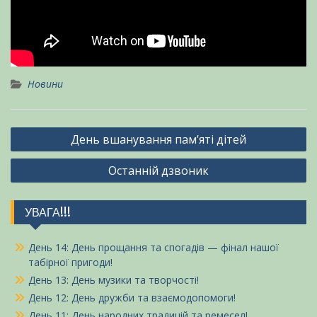
Новини
Навігація
День вшанування пам’яті дітей
записів
Останній дзвоник
УВАГА!!!
День 14: День прощання та спогадів — фінал нашої
табірної пригоди!
День 13: День музики та творчості!
День 12: День дружби та взаємодопомоги!
День 11: День народних традицій та ремесел!