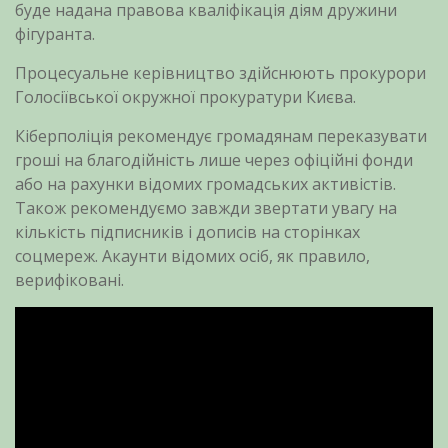
буде надана правова кваліфікація діям дружини
фігуранта.
Процесуальне керівництво здійснюють прокурори
Голосіївської окружної прокуратури Києва.
Кіберполіція рекомендує громадянам переказувати
гроші на благодійність лише через офіційні фонди
або на рахунки відомих громадських активістів.
Також рекомендуємо завжди звертати увагу на
кількість підписників і дописів на сторінках
соцмереж. Акаунти відомих осіб, як правило,
верифіковані.