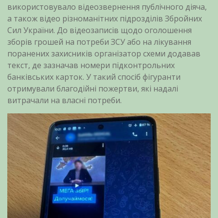
використовувало відеозвернення публічного діяча,
а також відео різноманітних підрозділів Збройних
Сил України. До відеозаписів щодо оголошення
зборів грошей на потреби ЗСУ або на лікування
поранених захисників організатор схеми додавав
текст, де зазначав номери підконтрольних
банківських карток. У такий спосіб фігуранти
отримували благодійні пожертви, які надалі
витрачали на власні потреби.