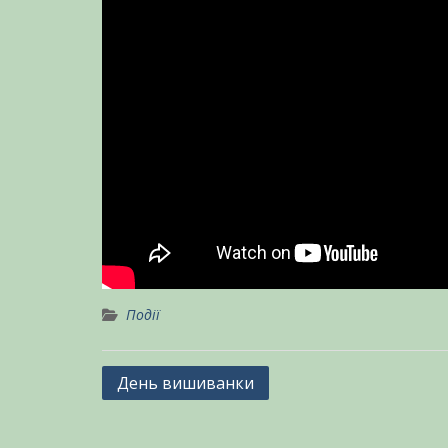
Події
Навігація
День вишиванки
записів