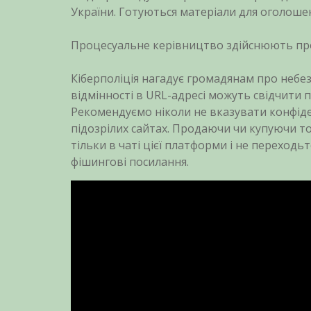
України. Готуються матеріали для оголоше
Процесуальне керівництво здійснюють пр
Кіберполіція нагадує громадянам про небез
відмінності в URL-адресі можуть свідчити 
Рекомендуємо ніколи не вказувати конфіде
підозрілих сайтах. Продаючи чи купуючи 
тільки в чаті цієї платформи і не переход
фішингові посилання.