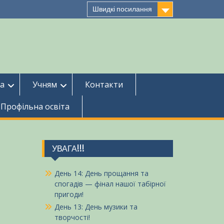
Швидкі посилання
ба
Учням
Контакти
Профільна освіта
УВАГА!!!
День 14: День прощання та
спогадів — фінал нашої табірної
пригоди!
День 13: День музики та
творчості!