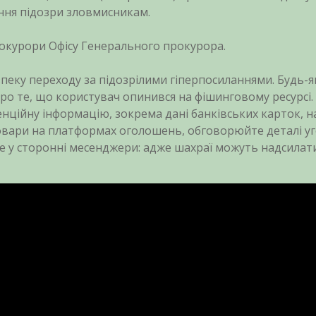
ння підозри зловмисникам.
окурори Офісу Генерального прокурора.
пеку переходу за підозрілими гіперпосиланнями. Будь-я
про те, що користувач опинився на фішинговому ресурсі.
нційну інформацію, зокрема дані банківських карток, н
товари на платформах оголошень, обговорюйте деталі у
ьте у сторонні месенджери: адже шахраї можуть надсилат