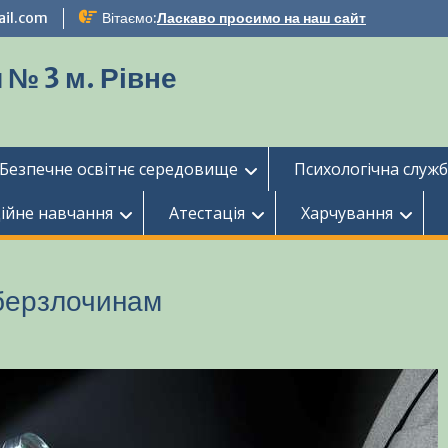
ail.com
Вітаємо:
Ласкаво просимо на наш сайт
 № 3 м. Рівне
Безпечне освітнє середовище
Психологічна служ
ійне навчання
Атестація
Харчування
іберзлочинам