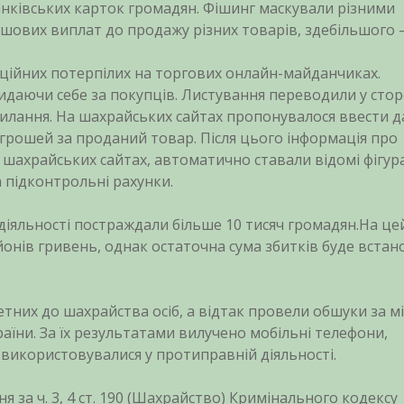
анківських карток громадян. Фішинг маскували різними
шових виплат до продажу різних товарів, здебільшого 
ційних потерпілих на торгових онлайн-майданчиках.
даючи себе за покупців. Листування переводили у стор
илання. На шахрайських сайтах пропонувалося ввести д
 грошей за проданий товар. Після цього інформація про
на шахрайських сайтах, автоматично ставали відомі фігур
 підконтрольні рахунки.
діяльності постраждали більше 10 тисяч громадян.На це
йонів гривень, однак остаточна сума збитків буде вста
етних до шахрайства осіб, а відтак провели обшуки за м
раїни. За їх результатами вилучено мобільні телефони,
і використовувалися у протиправній діяльності.
 за ч. 3, 4 ст. 190 (Шахрайство) Кримінального кодексу