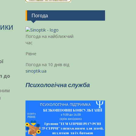
Погода
ники
Погода на найближчий
час
Рівне
ої
Погода на 10 днів від
sinoptik.ua
п до
Психологічна служба
вним
я