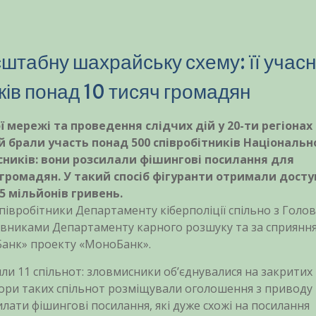
сштабну шахрайську схему: її учас
ків понад 10 тисяч громадян
мережі та проведення слідчих дій у 20-ти регіонах
 брали участь понад 500 співробітників Національн
исників: вони розсилали фішингові посилання для
громадян. У такий спосіб фігуранти отримали досту
5 мільйонів гривень.
півробітники Департаменту кіберполіції спільно з Голо
тивниками Департаменту карного розшуку та за сприянн
лБанк» проекту «МоноБанк».
или 11 спільнот: зловмисники об’єднувалися на закритих
тори таких спільнот розміщували оголошення з приводу
илати фішингові посилання, які дуже схожі на посилання