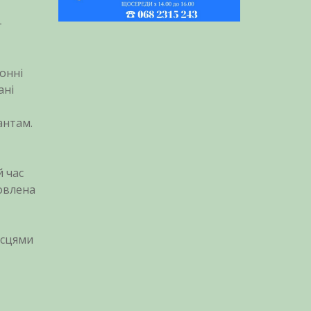
–
онні
ані
антам.
й час
новлена
ісцями