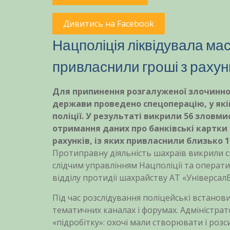
Дивитись на Facebook
Нацполіція ліквідувала ма
привласнили гроші з рахун
Для припинення розгалуженої злочинної 
держави проведено спецоперацію, у якій
поліції. У результаті викрили 56 зловм
отримання даних про банківські картки 
рахунків, із яких привласнили близько 1
Протиправну діяльність шахраїв викрили с
слідчим управлінням Нацполіції та опера
відділу протидії шахрайству АТ «Універса
Під час розслідування поліцейські встанов
тематичних каналах і форумах. Адміністра
«підробітку»: охочі мали створювати і розс