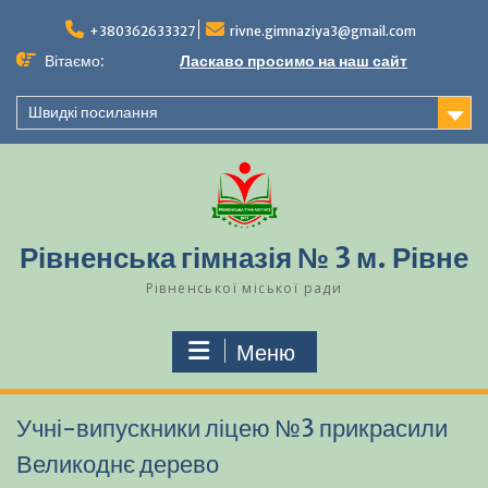
Перейти
до
+380362633327
rivne.gimnaziya3@gmail.com
вмісту
Вітаємо:
Ласкаво просимо на наш сайт
Швидкі посилання
Рівненська гімназія № 3 м. Рівне
Рівненської міської ради
Меню
Учні-випускники ліцею №3 прикрасили
Великоднє дерево