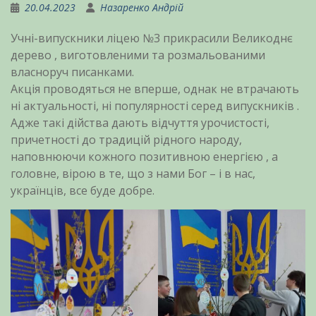
20.04.2023
Назаренко Андрій
Учні-випускники ліцею №3 прикрасили Великоднє
дерево , виготовленими та розмальованими
власноруч писанками.
Акція проводяться не вперше, однак не втрачають
ні актуальності, ні популярності серед випускників .
Адже такі дійства дають відчуття урочистості,
причетності до традицій рідного народу,
наповнюючи кожного позитивною енергією , а
головне, вірою в те, що з нами Бог – і в нас,
українців, все буде добре.