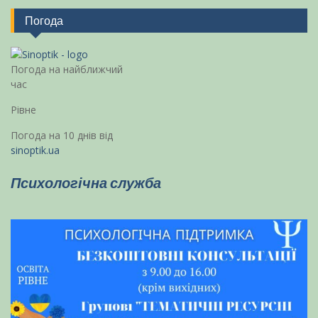
Погода
Погода на найближчий
час
Рівне
Погода на 10 днів від
sinoptik.ua
Психологічна служба