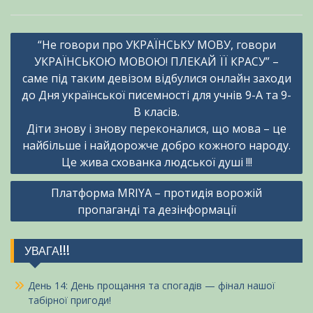
Навігація
“Не говори про УКРАЇНСЬКУ МОВУ, говори
записів
УКРАЇНСЬКОЮ МОВОЮ! ПЛЕКАЙ ЇЇ КРАСУ” –
саме під таким девізом відбулися онлайн заходи
до Дня української писемності для учнів 9-А та 9-
В класів.
Діти знову і знову переконалися, що мова – це
найбiльше i найдорожче добро кожного народу.
Це жива схованка людської душі !!!
Платформа MRIYA – протидія ворожій
пропаганді та дезінформації
УВАГА!!!
День 14: День прощання та спогадів — фінал нашої
табірної пригоди!