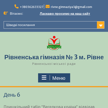
Перейти
до
+380362633327
rivne.gimnaziya3@gmail.com
вмісту
Вітаємо:
Ласкаво просимо на наш сайт
Швидкі посилання
Рівненська гімназія № 3 м. Рівне
Рівненської міської ради
Меню
День 6
Пришкільний табір “Веселкова країна” відвідав