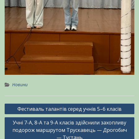
Новини
Навігація
Фестиваль талантів серед учнів 5–6 класів
записів
Учні 7-А, 8-А та 9-А класів здійснили захопливу
подорож маршрутом Трускавець — Дрогобич
— Тустань