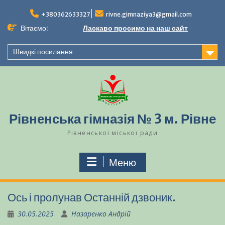
Перейти
до
+380362633327
rivne.gimnaziya3@gmail.com
вмісту
Вітаємо:
Ласкаво просимо на наш сайт
Швидкі посилання
Рівненська гімназія № 3 м. Рівне
Рівненської міської ради
Меню
Ось і пролунав Останній дзвоник.
30.05.2025
Назаренко Андрій