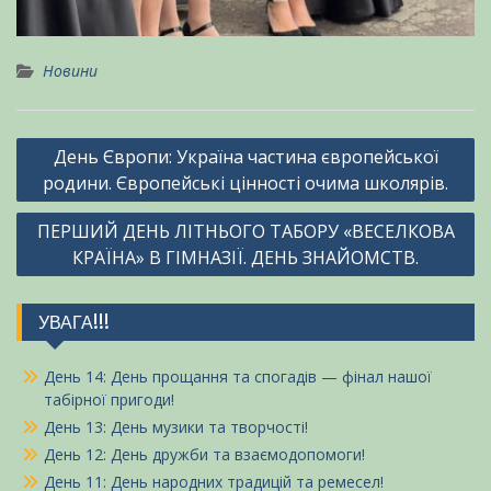
Новини
Навігація
День Європи: Україна частина європейської
записів
родини. Європейські цінності очима школярів.
ПЕРШИЙ ДЕНЬ ЛІТНЬОГО ТАБОРУ «ВЕСЕЛКОВА
КРАЇНА» В ГІМНАЗІЇ. ДЕНЬ ЗНАЙОМСТВ.
УВАГА!!!
День 14: День прощання та спогадів — фінал нашої
табірної пригоди!
День 13: День музики та творчості!
День 12: День дружби та взаємодопомоги!
День 11: День народних традицій та ремесел!