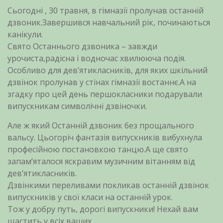
Сьогодні , 30 травня, в гімназії пролунав останній
дзвоник.Завершився навчальний рік, починаються
канікули.
Свято Останнього дзвоника – завжди
урочиста,радісна і водночас хвилююча подія.
Особливо для девʼятикласників, для яких шкільний
дзвінок пролунав у стінах гімназії востаннє.А на
згадку про цей день першокласники подарували
випускникам символічні дзвіночки.
Але ж який Останній дзвоник без прощального
вальсу. Цьогоріч фантазія випускників вибухнула
професійною постановкою танцю.А ще свято
запамʼяталося яскравим музичним вітанням від
девʼятикласників.
Дзвінкими переливами покликав останній дзвінок
випускників у свої класи на останній урок.
Тож у добру путь, дорогі випускники! Нехай вам
щастить у всіх ваших