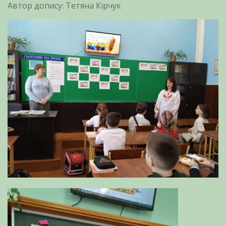
Автор допису: Тетяна Кірчук