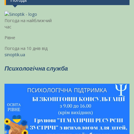
Погода
Погода на найближчий
час
Рівне
Погода на 10 днів від
sinoptik.ua
Психологічна служба