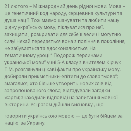
21 лютого – Міжнародний день рідної мови. Мова –
це генетичний код народу, серцевина культури та
душа нації. Тож маємо шанувати та любити нашу
рідну українську мову, піклуватися про неї,
захищати , розкривати для себе її велич і могутню
силу! Нехай передається вона з поління в покоління,
не забувається та вдосконалюється. На
тематичному уроці ” Подорож перлинами
української
мови” учні 5-А класу з вчителем Кірчук
Т.М. розглянули цікаві факти про українську мову,
добирали прикметники-епітети до слова “мова”;
змагалися, хто більше утворить нових слів від
запропонованого слова; відгадували загадки-
жарти; знаходили відповіді на запитання мовної
вікторини. Усі разом дійшли висновку , що
говорити українською мовою — це бути бійцем за
націю, за Україну.