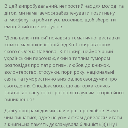
В цей випробувальний, непростий час для молоді та
діток, ми намагаємося забезпечувати позитивну
атмосферу та робити усе можливе, щоб зберегти
емоційний інтелект учнів.
“День валентинки” почався з тематичної виставки
комікс-малюнків історій від Кіт Інжир автором
якого є Олена Павлова . Кіт Інжир, неймовірний
український персонаж, який з теплим гумором
розповідає про патріотизм, любов до книжок,
волонтерство, стосунки, пори року, національні
свята та гумористично висловлює свої думки про
сьогодення. Сподіваємось, що авторка колись
завітає до нас у гості і розповість учням історію його
виникнення !!!
Далі у програмі дня читали вірші про любов. Нам є
чим пишатися, адже не усім діткам довелося читати
з книги…на пам’ять декламувала більшість.)))) Ну і