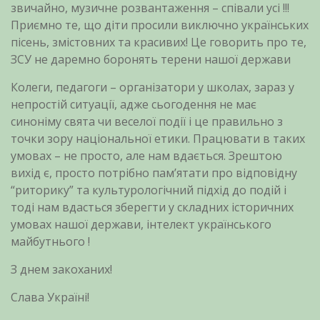
звичайно, музичне розвантаження – співали усі !!!
Приємно те, що діти просили виключно українських
пісень, змістовних та красивих! Це говорить про те,
ЗСУ не даремно боронять терени нашої держави
Колеги, педагоги – організатори у школах, зараз у
непростій ситуації, адже сьогодення не має
синоніму свята чи веселої події і це правильно з
точки зору національної етики. Працювати в таких
умовах – не просто, але нам вдається. Зрештою
вихід є, просто потрібно пам’ятати про відповідну
“риторику” та культурологічний підхід до подій і
тоді нам вдасться зберегти у складних історичних
умовах нашої держави, інтелект українського
майбутнього !
З днем закоханих!
Слава Україні!