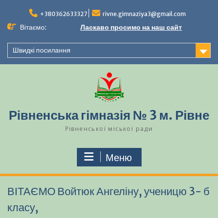
Перейти
до
+380362633327
rivne.gimnaziya3@gmail.com
вмісту
Вітаємо:
Ласкаво просимо на наш сайт
Швидкі посилання
Рівненська гімназія № 3 м. Рівне
Рівненської міської ради
Меню
ВІТАЄМО Войтюк Ангеліну, ученицю 3- б
класу,