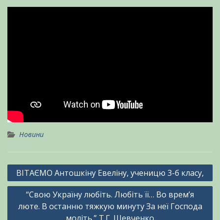
Новини
Навігація
ВІТАЄМО Антошкіну Евеліну, ученицю 3-б класу,
записів
“Свою Україну любіть. Любіть її… Во врем’я
люте. В останню тяжкую минуту За неї Господа
моліть.” Т.Г. Шевченко